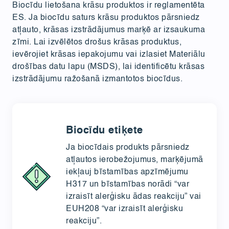
Biocīdu lietošana krāsu produktos ir reglamentēta
ES. Ja biocīdu saturs krāsu produktos pārsniedz
atļauto, krāsas izstrādājumus marķē ar izsaukuma
zīmi. Lai izvēlētos drošus krāsas produktus,
ievērojiet krāsas iepakojumu vai izlasiet Materiālu
drošības datu lapu (MSDS), lai identificētu krāsas
izstrādājumu ražošanā izmantotos biocīdus.
Biocīdu etiķete
Ja biocīdais produkts pārsniedz
atļautos ierobežojumus, marķējumā
iekļauj bīstamības apzīmējumu
H317 un bīstamības norādi “var
izraisīt alerģisku ādas reakciju” vai
EUH208 “var izraisīt alerģisku
reakciju”.