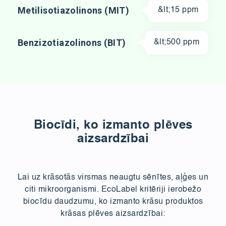
Metilisotiazolinons (MIT)
&lt;15 ppm
Benzizotiazolinons (BIT)
&lt;500 ppm
Biocīdi, ko izmanto plēves
aizsardzībai
Lai uz krāsotās virsmas neaugtu sēnītes, aļģes un
citi mikroorganismi. EcoLabel kritēriji ierobežo
biocīdu daudzumu, ko izmanto krāsu produktos
krāsas plēves aizsardzībai: