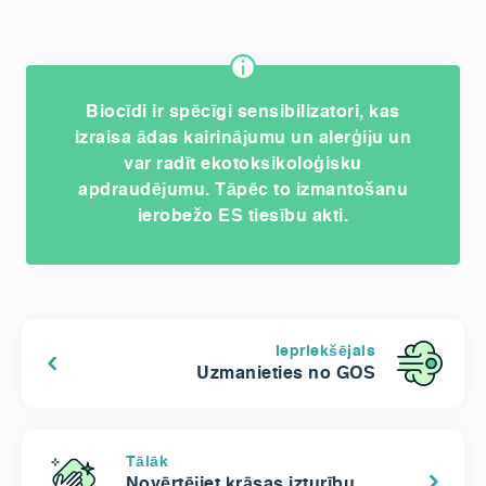
Biocīdi ir spēcīgi sensibilizatori, kas
izraisa ādas kairinājumu un alerģiju un
var radīt ekotoksikoloģisku
apdraudējumu. Tāpēc to izmantošanu
ierobežo ES tiesību akti.
Iepriekšējais
Uzmanieties no GOS
Tālāk
Novērtējiet krāsas izturību